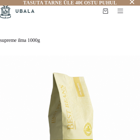
✕
Skip
TASUTA TARNE ÜLE 40€ OSTU PUHUL
to
Shopping
content
cart
supreme ilma 1000g