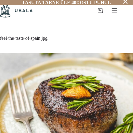
✕
Skip
TASUTA TARNE ÜLE 40€ OSTU PUHUL
to
Shopping
content
cart
feel-the-taste-of-spain.jpg