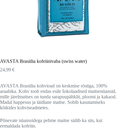
AVASTA Brasiilia kofeiinivaba (swiss water)
24,99
€
AVASTA Brasiilia kohvioad on keskmise röstiga, 100%
araabika. Kohv toob endas esile šokolaadised maitsenüansid,
mille järelmaitses on tunda sarapuupähklit, ploomi ja kakaod.
Madal happesus ja täidlane maitse. Sobib kasutamiseks
kõikides kohviseadmetes.
Põnevate nüanssidega pehme maitse säilib ka siis, kui
eemaldada kofeiin.