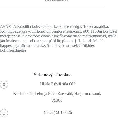
AVASTA Brasiilia kohvioad on keskmise röstiga, 100% araabika.
Kohviubade kasvupiirkond on Santose regioonis, 900-1100m kõrgusel
merepinnast. Kohv toob endas esile šokolaadised maitsenüansid, mille
järelmaitses on tunda sarapuupähklit, ploomi ja kakaod. Madal
happesus ja täidlane maitse. Sobib kasutamiseks kõikides
kohviseadmetes.
Võta meiega ühendust
Ubala Röstikoda OÜ
Kõrtsi tee 9, Lehmja küla, Rae vald, Harju maakond,
75306
(+372) 501 6826