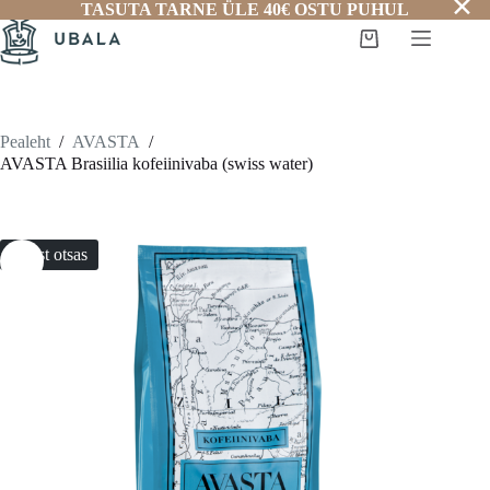
✕
Skip
TASUTA TARNE ÜLE 40€ OSTU PUHUL
to
Shopping
content
cart
Pealeht
/
AVASTA
/
AVASTA Brasiilia kofeiinivaba (swiss water)
Laost otsas